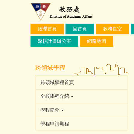
跳
到
主
要
致理首頁
回首頁
教務長室
內
容
深耕計畫辦公室
網路地圖
區
跨領域學程
跨領域學程首頁
全校學程介紹
學程簡介
學程申請期程