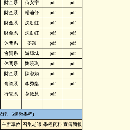
財金系
侍安宇
pdf
pdf
財金系
楊適伃
pdf
pdf
財金系
沈劍虹
pdf
pdf
財金系
沈劍虹
pdf
pdf
休閒系
姜穎
pdf
pdf
會資系
游輝城
pdf
pdf
休閒系
劉曉琪
pdf
pdf
財金系
陳淑娟
pdf
pdf
會資系
李秀梨
pdf
pdf
行管系
葛致慧
pdf
學程、5個微學程)
主辦單位
召集老師
學程資料
宣傳簡報