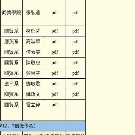
商貿學院
張弘遠
pdf
pdf
國貿系
林郁芬
pdf
pdf
應英系
高淑華
pdf
pdf
國貿系
何素美
pdf
pdf
國貿系
陳敬忠
pdf
pdf
國貿系
吳尚芬
pdf
pdf
應日系
鄧敏君
pdf
pdf
國貿系
姚政文
pdf
pdf
國貿系
雷立偉
pdf
學程、7個微學程)