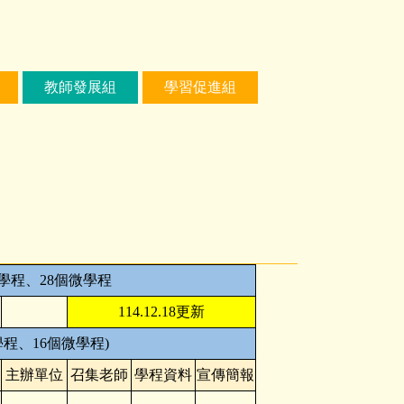
教師發展組
學習促進組
學程、28個微學程
114.12.18更新
程、16個微學程)
主辦單位
召集老師
學程資料
宣傳簡報