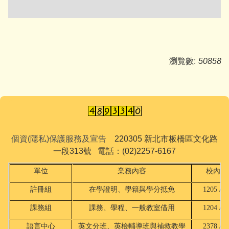
瀏覽數:
50858
個資(隱私)保護服務及宣告
220305 新北市板橋區文化路
一段313號 電話：(02)2257-6167
單位
業務內容
校內分
註冊組
在學證明、學籍與學分抵免
1205 / 2
課務組
課務、學程、一般教室借用
1204 / 2
語言中心
英文分班、英檢輔導班與補救教學
2378 / 8