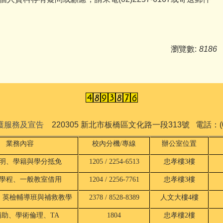
瀏覽數:
8186
保護服務及宣告
220305 新北市板橋區文化路一段313號 電話：(02)
業務內容
校內分機/專線
辦公室位置
明、學籍與學分抵免
1205 / 2254-6513
忠孝樓3樓
學程、一般教室借用
1204 / 2256-7761
忠孝樓3樓
、英檢輔導班與補救教學
2378 / 8528-8389
人文大樓4樓
補助、學術倫理、TA
1804
忠孝樓2樓