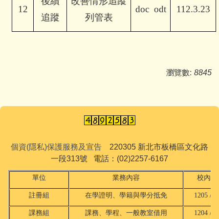
後續
改善情形追蹤
12
doc
odt
112.3.23
追蹤
列管表
瀏覽數:
8845
個資(隱私)保護服務及宣告
220305 新北市板橋區文化路
一段313號 電話：(02)2257-6167
單位
業務內容
校內分
註冊組
在學證明、學籍與學分抵免
1205 / 2
課務組
課務、學程、一般教室借用
1204 / 2