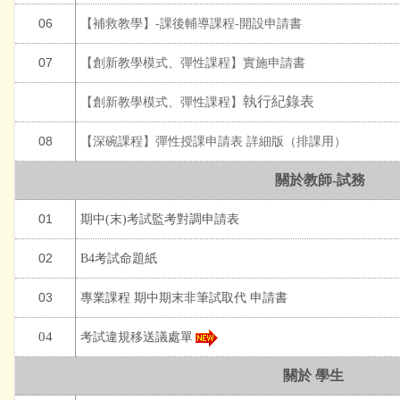
06
【
補救教學】
-
課後輔導課程-開設申請書
07
【
創新教學模式
、
彈性課程
】
實施申請書
執行紀錄表
【
創新教學模式
、
彈性課程
】
08
【
深碗課程】彈性授課申請表 詳細版（排課用）
關於教師-試務
01
期中(末)考試監考對調申請表
02
B4考試命題紙
03
專業課程
期中
期
末
非筆試取代 申請書
04
考試違規移送議處單
關於 學生