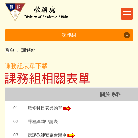
跳
到
主
要
內
課務組
容
區
首頁
課務組
課務組
課務組表單下載
課務組承辦業務
課務組人員職掌
關於 系科
課務組相關法規
01
應修科目表異動單
課務組表單下載
02
課程異動申請表
課務組常見問題
03
授課教師變更會辦單
各系專業教室