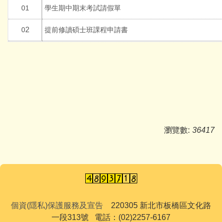
01
學生
期中
期
末
考試請假單
2
0
提前修讀碩士班課程申請書
瀏覽數:
36417
個資(隱私)保護服務及宣告
220305 新北市板橋區文化路
一段313號 電話：(02)2257-6167