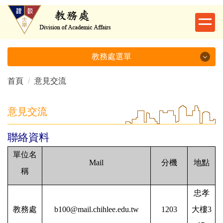
跳
到
主
要
內
教務處選單
容
區
首頁
意見交流
教務處選單
教務處簡介
意見交流
最新消息
聯絡資料
承辦業務
單位名
Mail
分機
地點
稱
單位職掌
忠孝
法規辦法
教務處
b100@mail.chihlee.edu.tw
1203
大樓3
表單下載