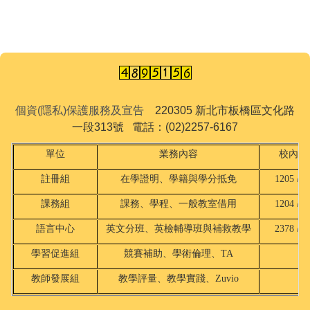
個資(隱私)保護服務及宣告
220305 新北市板橋區文化路
一段313號 電話：(02)2257-6167
單位
業務內容
校內分
註冊組
在學證明、學籍與學分抵免
1205 / 2
課務組
課務、學程、一般教室借用
1204 / 2
語言中心
英文分班、英檢輔導班與補救教學
2378 / 8
學習促進組
競賽補助、學術倫理、TA
18
教師發展組
教學評量、教學實踐、Zuvio
18