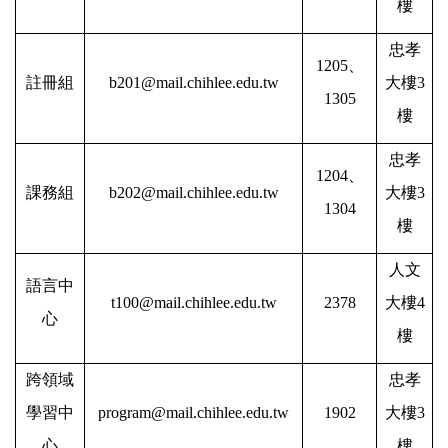
樓
常見問題
忠孝
1205
、
註冊組
b201@mail.chihlee.edu.tw
大樓3
意見交流
1305
樓
招生訊息
忠孝
1204
、
行事曆
課務組
b202@mail.chihlee.edu.tw
大樓3
1304
樓
教務會議紀錄
人文
課程委員會議紀錄
語言中
t100@mail.chihlee.edu.tw
2378
大樓4
心
校長與學業達人座談會
樓
學生人數統計
跨領域
忠孝
學習中
program@mail.chihlee.edu.tw
1902
大樓3
致理學報
心
樓