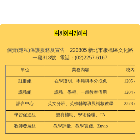
個資(隱私)保護服務及宣告
220305 新北市板橋區文化路
一段313號 電話：(02)2257-6167
單位
業務內容
校內分
註冊組
在學證明、學籍與學分抵免
1205 / 2
課務組
課務、學程、一般教室借用
1204 / 2
語言中心
英文分班、英檢輔導班與補救教學
2378 / 8
學習促進組
競賽補助、學術倫理、TA
18
教師發展組
教學評量、教學實踐、Zuvio
18