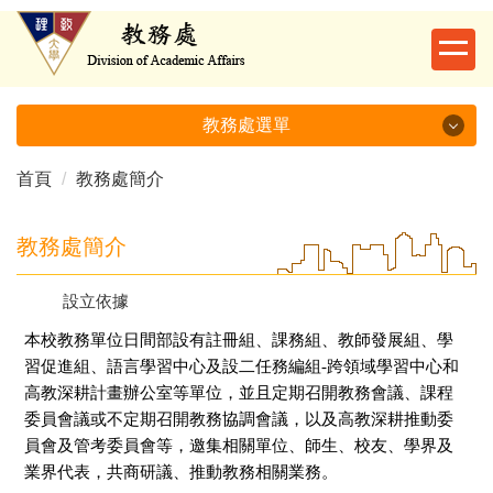
跳
到
主
要
內
教務處選單
容
區
首頁
教務處簡介
教務處選單
教務處簡介
教務處簡介
最新消息
設立依據
本校教務單位日間部設有註冊組、課務組、教師發展組、學
承辦業務
習促進組、語言學習中心及設二任務編組-跨領域學習中心和
單位職掌
高教深耕計畫辦公室等單位，並且定期召開教務會議、課程
委員會議或不定期召開教務協調會議，以及高教深耕推動委
法規辦法
員會及管考委員會等，邀集相關單位、師生、校友、學界及
業界代表，共商研議、推動教務相關業務。
表單下載