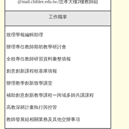
@mail.chihlee.edu.tw
/忠孝大樓2樓教師組
工作職掌
致理學報編輯助理
辦理專任教師期初教學研討會
全校專任教師研習資料彙整填報
創意創新課程校基庫填報
辦理教學創新致學講堂
補助創意創新教學課程ー跨域多師共課課程
高教深耕計畫執行與控管
教師發展組相關業務及其他交辦事項