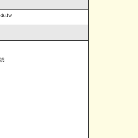
edu.tw
請業務
維護