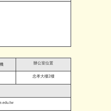
辦公室位置
機
忠孝大樓2樓
e.edu.tw