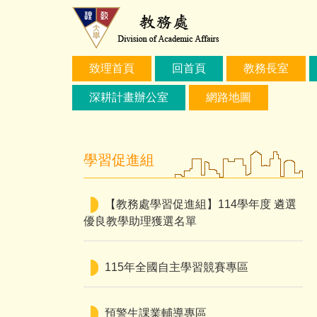
跳
到
主
要
致理首頁
回首頁
教務長室
內
容
深耕計畫辦公室
網路地圖
區
學習促進組
【教務處學習促進組】114學年度 遴選
優良教學助理獲選名單
115年全國自主學習競賽專區
預警生課業輔導專區