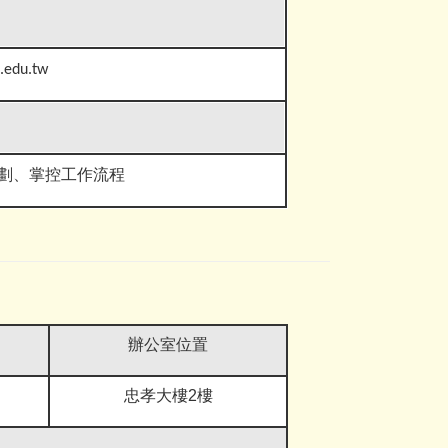
.edu.tw
劃、掌控工作流
程
辦公室位置
忠孝大樓2樓