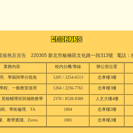
保護服務及宣告
220305 新北市板橋區文化路一段313號 電話：(02)
業務內容
校內分機/專線
辦公室位置
明、學籍與學分抵免
1205 / 2254-6513
忠孝樓3樓
學程、一般教室借用
1204 / 2256-7761
忠孝樓3樓
、英檢輔導班與補救教學
2378 / 8528-8389
人文大樓4樓
補助、學術倫理、TA
1804
忠孝樓2樓
、教學實踐、Zuvio
1801
忠孝樓2樓