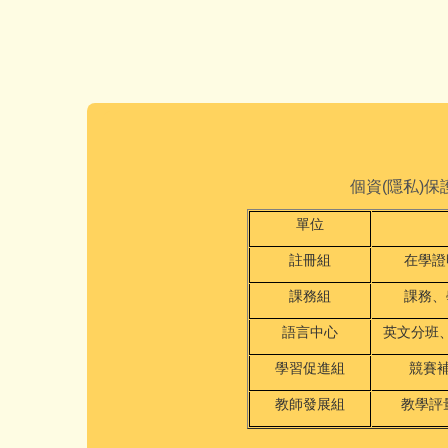
個資(隱私)
單位
註冊組
在學證
課務組
課務、
語言中心
英文分班
學習促進組
競賽
教師發展組
教學評量