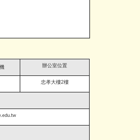
辦公室位置
機
忠孝大樓2樓
e.edu.tw