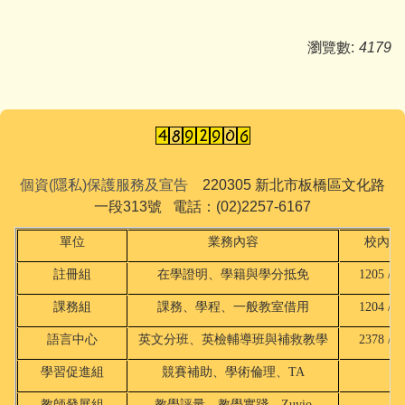
瀏覽數:
4179
個資(隱私)保護服務及宣告
220305 新北市板橋區文化路
一段313號 電話：(02)2257-6167
單位
業務內容
校內分
註冊組
在學證明、學籍與學分抵免
1205 / 2
課務組
課務、學程、一般教室借用
1204 / 2
語言中心
英文分班、英檢輔導班與補救教學
2378 / 8
學習促進組
競賽補助、學術倫理、TA
18
教師發展組
教學評量、教學實踐、Zuvio
18