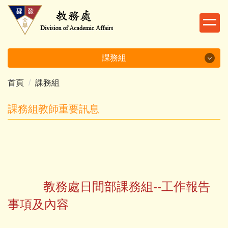
跳
到
主
要
內
課務組
容
區
首頁
課務組
課務組
課務組教師重要訊息
課務組承辦業務
課務組人員職掌
課務組相關法規
課務組表單下載
教務處日間部課務組--工作報告
事項及內容
課務組常見問題
各系專業教室