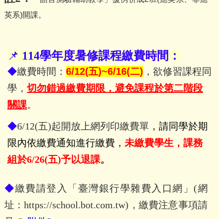
英系)開課。
📌
114
學年度暑修課程繳費時間：
◆
繳費時間：
6/12(五)~6/16(二)
，
欲修習課程同
學
，
切勿錯過繳費期限，
避免課程於第二階段
關課
。
◆
6/12(五)起開放上網列印繳費單
，請同學於期
限內依繳費通知進行繳費，
未繳費學生，課務
組於6/26(五)予以退課。
◆
繳費請登入「臺灣銀行學雜費入口網」(網
址：
https://school.bot.com.tw
)，繳費注意事項請