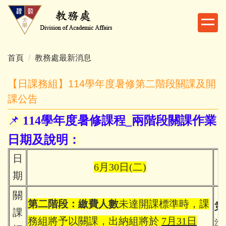
跳
到
主
要
內
首頁
教務處最新消息
容
區
【日課務組】114學年度暑修第二階段關課及開
課公告
📌
114
學年度暑修課程_兩階段關課作業
日期及說明：
日
6月30日(二)
期
關
第二階段：繳費人數
未達開課標準時，課
第
課
務組將予以關課，出納組將於
7月31日
準