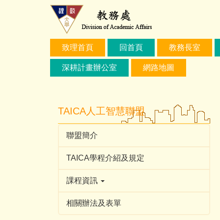
跳
到
主
要
致理首頁
回首頁
教務長室
內
容
深耕計畫辦公室
網路地圖
區
TAICA人工智慧聯盟
聯盟簡介
TAICA學程介紹及規定
課程資訊
相關辦法及表單