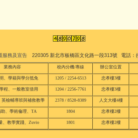
保護服務及宣告
220305 新北市板橋區文化路一段313號 電話：(02)
業務內容
校內分機/專線
辦公室位置
明、學籍與學分抵免
1205 / 2254-6513
忠孝樓3樓
學程、一般教室借用
1204 / 2256-7761
忠孝樓3樓
、英檢輔導班與補救教學
2378 / 8528-8389
人文大樓4樓
補助、學術倫理、TA
1804
忠孝樓2樓
、教學實踐、Zuvio
1801
忠孝樓2樓