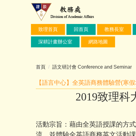
跳
到
主
要
致理首頁
回首頁
教務長室
內
容
深耕計畫辦公室
網路地圖
區
首頁
語文研討會 Conference and Seminar
【語言中心】全英語商務體驗營(寒假
2019致理
活動宗旨：藉由全英語授課的方式
流，並體驗全英語商務英文活動課