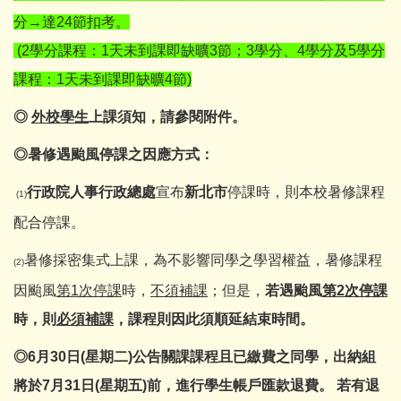
分→達24節扣考。
(2學分課程：1天未到課即缺曠3節；3學分、4學分及5學分
課程：1天未到課即缺曠4節)
◎
外校學生
上課須知，請參閱附件。
◎暑修遇颱風停課之因應方式：
行政院人事行政總處
宣布
新北市
停課時，則本校暑修課程
(1)
配合停課。
暑修採密集式上課，為不影響同學之學習權益，暑修課程
(2)
因颱風
第
1
次停課
時，
不須補課
；但是，
若遇颱風
第
2
次停課
時，則
必須補課
，課程則因此須順延結束時間。
◎6月30日(星期二)公告關課課程且已繳費之同學，出納組
將於7月31日(星期五)前，進行學生帳戶匯款退費。 若有退