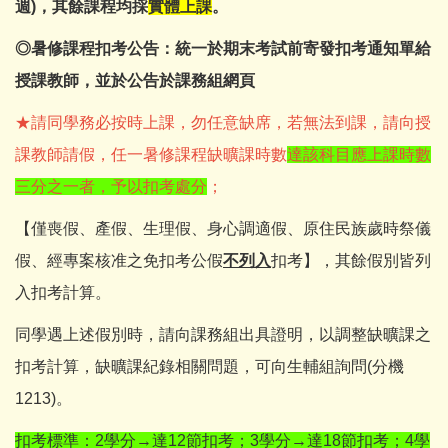
週)，其餘課程均採
實體上課
。
◎暑修課程扣考公告：統一於期末考試前寄發扣考通知單給
授課教師，並於公告於課務組網頁
★請同學務必按時上課，勿任意缺席，若無法到課，請向授
課教師請假，任一暑修課程缺曠課時數
達該科目應上課時數
三分之一者，予以扣考處分
；
【僅喪假、產假、生理假、身心調適假、原住民族歲時祭儀
假、經專案核准之免扣考公假
不列入
扣考】，其餘假別皆列
入扣考計算。
同學遇上述假別時，請向課務組出具證明，以調整缺曠課之
扣考計算，缺曠課紀錄相關問題，可向生輔組詢問(分機
1213)。
扣考標準：2學分→達12節扣考；3學分→達18節扣考；4學