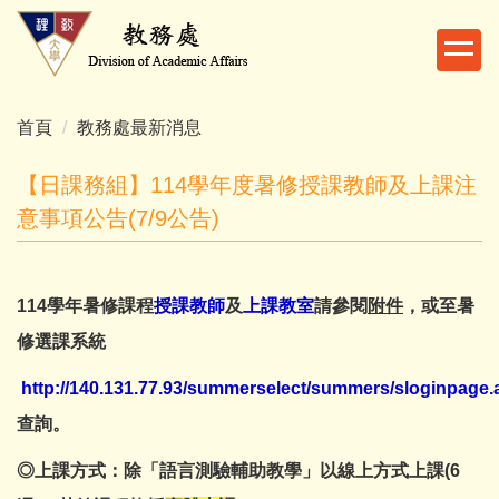
跳
到
主
要
內
首頁
教務處最新消息
容
區
【日課務組】114學年度暑修授課教師及上課注
意事項公告(7/9公告)
114學年暑修課程
授課教師
及
上課教室
請參閱
附件
，或至暑
修選課系統
http://140.131.77.93/summerselect/summers/sloginpage.
查詢。
◎上課方式：
除「語言測驗輔助教學」以線上方式上課(6