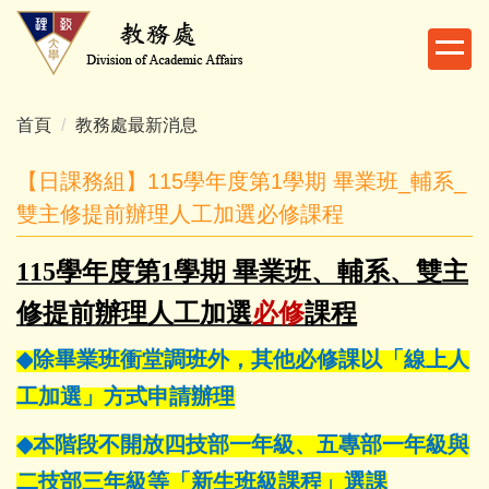
跳
到
主
要
內
首頁
教務處最新消息
容
區
【日課務組】115學年度第1學期 畢業班_輔系_
雙主修提前辦理人工加選必修課程
115
學年度第1學期 畢業班、輔系、雙主
修
提前辦理人工加選
必修
課程
◆
除畢業班衝堂調班外，其他必修課以「線上人
工加選」方式申請辦理
◆
本階段不開放四技部一年級、五專部一年級與
二技部三年級等「新生班級課程」選課