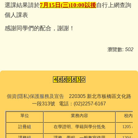
選課結果請於
7
月15日(三)10:00以後
自行上網查詢
個人課表
感謝同學們的配合，謝謝！
瀏覽數:
502
個資(隱私)保護服務及宣告
220305 新北市板橋區文化路
一段313號 電話：(02)2257-6167
單位
業務內容
校內分
註冊組
在學證明、學籍與學分抵免
1205 / 2
課務組
課務、學程、一般教室借用
1204 / 2