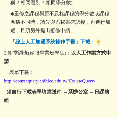
稱 2.相同選別 3.相同學分數)
◆
重修之課程與原不及格課程的學分數或課程
名稱不同時，請先與系秘書確認後，再進行加
選，且須另外提出抵修申請
「
線上人工加選系統操作手冊」下載：
2.
衝堂調班(僅限畢業班學生)：
以人工作業方式申
請
表單下載：
http://coursequery.chihlee.edu.tw/CourseQuery/
須自行下載表單填寫送件
→
系辦公室
→
日課務
組