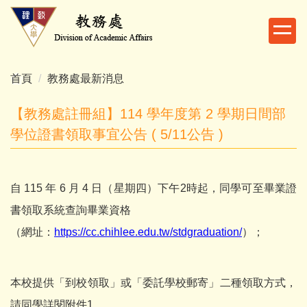
跳
到
主
要
內
首頁
教務處最新消息
容
區
【教務處註冊組】114 學年度第 2 學期日間部
學位證書領取事宜公告 ( 5/11公告 )
自 115 年 6 月 4 日（星期四）下午2時起，同學可至畢業證
書領取系統查詢畢業資格
（網址：
https://cc.chihlee.edu.tw/stdgraduation/
）；
本校提供「到校領取」或「委託學校郵寄」二種領取方式，
請同學詳閱附件1。