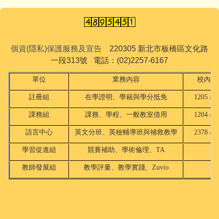
個資(隱私)保護服務及宣告
220305 新北市板橋區文化路
一段313號 電話：(02)2257-6167
單位
業務內容
校內分
註冊組
在學證明、學籍與學分抵免
1205 / 2
課務組
課務、學程、一般教室借用
1204 / 2
語言中心
英文分班、英檢輔導班與補救教學
2378 / 8
學習促進組
競賽補助、學術倫理、TA
18
教師發展組
教學評量、教學實踐、Zuvio
18